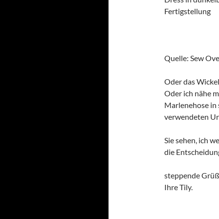
Fertigstellung
Quelle: Sew Ove
Oder das Wickel
Oder ich nähe mi
Marlenehose in 
verwendeten Ura
Sie sehen, ich w
die Entscheidun
steppende Grüß
Ihre Tily.