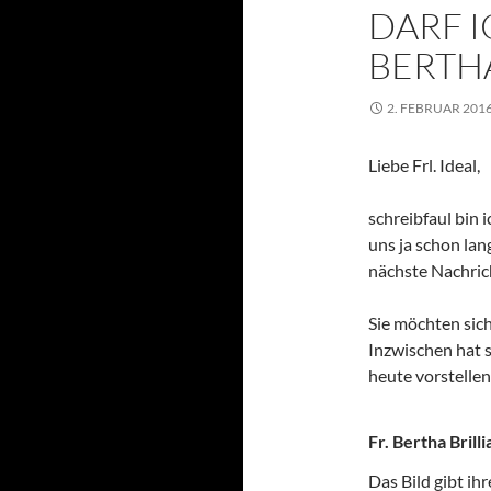
DARF I
BERTHA
2. FEBRUAR 201
Liebe Frl. Ideal,
schreibfaul bin
uns ja schon lan
nächste Nachrich
Sie möchten sich
Inzwischen hat s
heute vorstellen
Fr. Bertha Brilli
Das Bild gibt ih