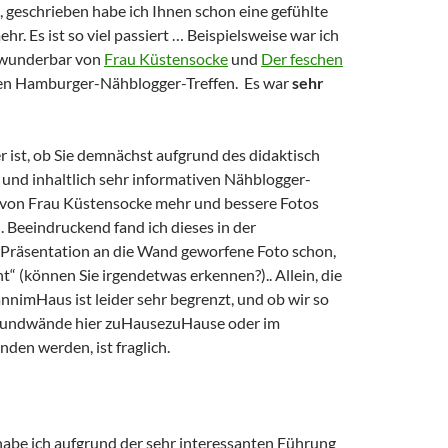
, geschrieben habe ich Ihnen schon eine gefühlte
hr. Es ist so viel passiert … Beispielsweise war ich
 wunderbar von
Frau Küstensocke
und
Der feschen
en Hamburger-Nähblogger-Treffen. Es war
sehr
r ist, ob Sie demnächst aufgrund des didaktisch
und inhaltlich sehr informativen Nähblogger-
von Frau Küstensocke mehr und bessere Fotos
 Beeindruckend fand ich dieses in der
Präsentation an die Wand geworfene Foto schon,
t“ (können Sie irgendetwas erkennen?).. Allein, die
nimHaus ist leider sehr begrenzt, und ob wir so
rundwände hier zuHausezuHause oder im
den werden, ist fraglich.
habe ich aufgrund der sehr interessanten Führung