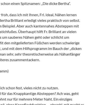
schon einen Spitznamen: „Die dicke Bertha“.
r froh, dass ich mit Ihnen, Frl. Ideal, Nähen lernen
Bertha Brilliant erledigt vieles praktisch von selbst.
 Beispiel. Aber auch kantennahes Absteppen mit
stichfußes. Überhaupt hilft Fr. Brilliant an vielen
 es um sauberes Nähen geht oder schlicht um
it den mitgelieferten Füßchen werden schwierige
ft, und mit dem Hilfsprogramm im Bauch der „dicken
man sehr, sehr theoretischerweise als Nähanfänger
teres zusammentackern.
ramm)
 ich schon fest, vieles nicht zu nutzen.
für das Knappkantige Absteppen? Ach was, geht
ohnt nur für mehrere Meter Naht. Ein einziges
nö, ohne Knopflochfunktion … obwohl, mit macht es