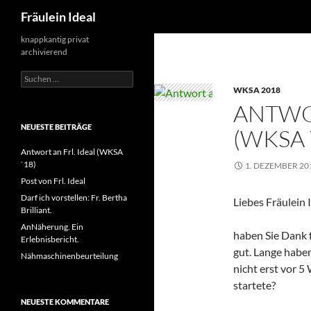
Suchen
Fräulein Ideal
Zum
knappkantig privat
archivierend
Inhalt
springen
Suchen
nach:
WKSA 2018
ANTWOR
NEUESTE BEITRÄGE
(WKSA 
Antwort an Frl. Ideal (WKSA
`18)
1. DEZEMBER 20
Post von Frl. Ideal
Darf ich vorstellen: Fr. Bertha
Liebes Fräulein I
Brilliant.
AnNäherung. Ein
haben Sie Dank f
Erlebnisbericht.
gut. Lange habe
Nähmaschinenbeurteilung
nicht erst vor 5
startete?
NEUESTE KOMMENTARE