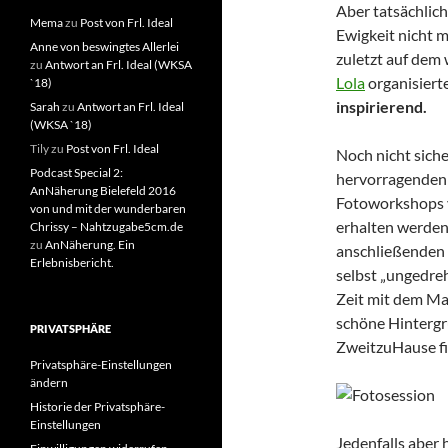
Aber tatsächlich
Mema
zu
Post von Frl. Ideal
Ewigkeit nicht me
Anne von beswingtes Allerlei
zuletzt auf dem
zu
Antwort an Frl. Ideal (WKSA
Lola
organisiert
`18)
inspirierend.
Sarah
zu
Antwort an Frl. Ideal
(WKSA `18)
Tily
zu
Post von Frl. Ideal
Noch nicht siche
Podcast Special 2:
hervorragenden 
AnNäherung Bielefeld 2016
Fotoworkshops 
von und mit der wunderbaren
erhalten werden.
Chrissy – Nahtzugabe5cm.de
zu
AnNäherung. Ein
anschließenden 
Erlebnisbericht.
selbst „ungedreh
Zeit mit dem Man
schöne Hinterg
PRIVATSPHÄRE
ZweitzuHause fin
Privatsphäre-Einstellungen
ändern
Historie der Privatsphäre-
Einstellungen
Jedenfalls aber 