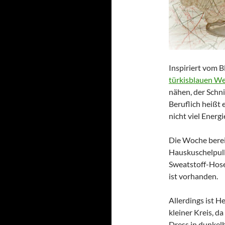
Inspiriert vom B
türkisblauen We
nähen, der Schnit
Beruflich heißt 
nicht viel Energi
Die Woche bereit
Hauskuschelpull
Sweatstoff-Hose
ist vorhanden.
Allerdings ist He
kleiner Kreis, da
Dress in dunkelb