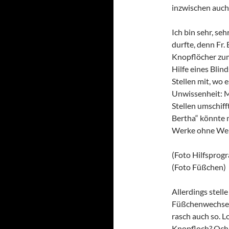
inzwischen auch 
Ich bin sehr, seh
durfte, denn Fr. 
Knopflöcher zum
Hilfe eines Blind
Stellen mit, wo
Unwissenheit: M
Stellen umschif
Bertha“ könnte 
Werke ohne Wei
(Foto Hilfsprog
(Foto Füßchen)
Allerdings stelle
Füßchenwechsel 
rasch auch so. L
Knopfloch? Och 