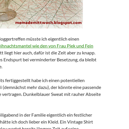
loggertreffen müsste ich eigentlich einen
ihnachtsmantel wie den von Frau Piek und Fein
t liegt hier auch, dafür ist die Zeit aber zu knapp.
es Endspurt bei verminderter Besetzung, da bleibt
e.
s fertiggestellt habe ich einen potentiellen
i (demnächst mehr dazu), der könnte eine passende
 vertragen. Dunkelblauer Sweat mit rauher Abseite
iligabend in der Familie eigentlich ein festlicher
 hätte ich doch lieber ein Kleid. Ein Vintage Shirt
lau wartet bereits längere Zeit auf seine