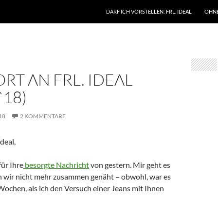
DARF ICH VORSTELLEN: FRL. IDEAL
OHNE
T AN FRL. IDEAL
`18)
18
2 KOMMENTARE
deal,
ür Ihre
besorgte Nachricht
von gestern. Mir geht es
n wir nicht mehr zusammen genäht – obwohl, war es
 Wochen, als ich den Versuch einer Jeans mit Ihnen