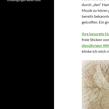
Einwilligungen widerrufen
durch „den“ Ham
Musik zu hören 
bereits bekannt
getroffen. Ein 
Ihre besorgte N
freie Sticken vo
diesjährigen W
klinke ich mich 